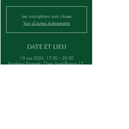
Les inscriptions sont closes
Voir d'autres événements
DATE ET LIEU
19 mai 2026, 17:30 – 20:30
Fondation Nomads, Chem. Frank-Thomas 12,
1208 Genève, Suisse
Invités
+ 23 autres invités